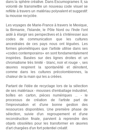
dans la sphère créative. Dans Escumogrames II, sa
volonté de transmettre un nouveau code visuel se
reflète à travers un matériau polyvalent et suggestif:
la mousse recyclée.
Les voyages de Marie-France à travers le Mexique,
la Birmanie, l'Islande, le Pôle Nord ou l'Inde l'ont
aidé à élargir ses perspectives et à s'intéresser aux
codes de communication que les cultures
ancestrales de ces pays nous ont léguées. Les
formes géométriques que l'artiste utilise dans ses
«codes contemporains» en sont fondamentalement
inspirées. Basées sur des lignes droites et un
chromatisme très limité - blanc, noir et rouge -, ses
œuvres respirent la spontanéité et dénotent,
comme dans les cultures précolombiennes, la
chaleur de la main qui les a créées.
Partant de l'idée de recyclage lors de la sélection
de ses matériaux - mousses d'emballage industriel,
boîtes en carton, pièces numériques ... - le
processus de création de l'artiste part de
l'improvisation et d'une bonne gestion des
ressources disponibles. Une première phase de
sélection, suivie d'un regroupement et d'une
reconstruction finale, parvient à reprendre des
objets obsolètes pour les transformer en œuvres
d'art chargées d'un fort potentiel créatif.