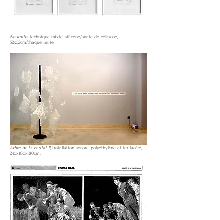
No-limits
, technique mixte, silicone/ouate de cellulose,
52x52cm/chaque unité
Arbre de la veritat II,
installation sonore, polyéthylène et fer lacéré,
240x180x180cm.